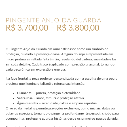
PINGENTE ANJO DA GUARDA
R$
3.700,00
–
R$
3.800,00
O Pingente Anjo da Guarda em ouro 18k nasce como um símbolo de
proteção, cuidado e presença divina. A figura do anjo é representada em
micro pintura esmaltada feita à mão, revelando delicadeza, suavidade e luz
em cada detalhe. Cada traço é aplicado com precisão artesanal, tornando
cada peça única em expressão e energia.
Na face frontal, a peça pode ser personalizada com a escolha de uma pedra
preciosa que ilumina o talismã e reforça sua intenção:
Diamante – pureza, proteção e eternidade
Safira rosa – amor, ternura e proteção afetiva
Água-marinha – serenidade, calma e amparo espiritual
O verso da medalha permite gravações exclusivas, como iniciais, datas ou
palavras especiais, tornando o pingente profundamente pessoal, criado para
acompanhar, proteger e guardar histórias desde os primeiros passos da vida.