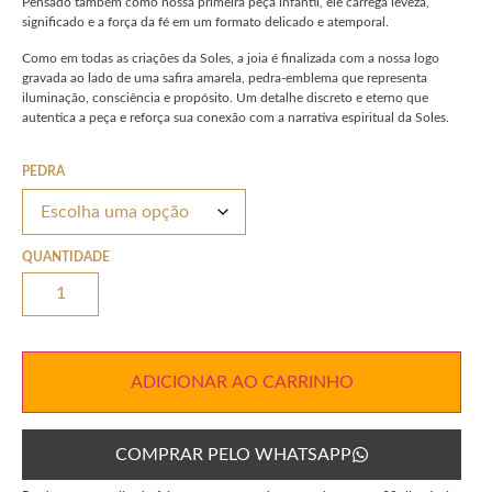
Pensado também como nossa primeira peça infantil, ele carrega leveza,
significado e a força da fé em um formato delicado e atemporal.
Como em todas as criações da Soles, a joia é finalizada com a nossa logo
gravada ao lado de uma safira amarela, pedra-emblema que representa
iluminação, consciência e propósito. Um detalhe discreto e eterno que
autentica a peça e reforça sua conexão com a narrativa espiritual da Soles.
PEDRA
QUANTIDADE
ADICIONAR AO CARRINHO
COMPRAR PELO WHATSAPP