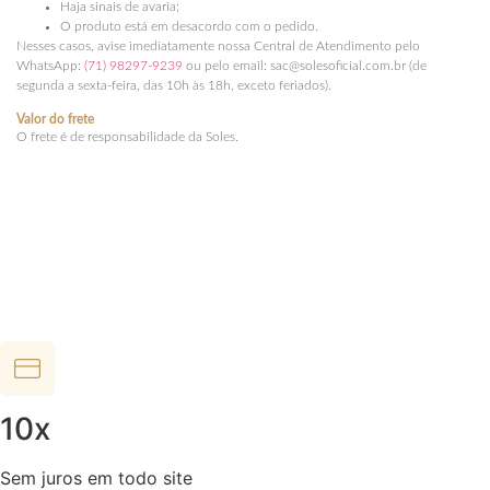
Haja sinais de avaria;
O produto está em desacordo com o pedido.
Nesses casos, avise imediatamente nossa Central de Atendimento pelo
WhatsApp:
(71) 98297-9239
ou pelo email: sac@solesoficial.com.br (de
segunda a sexta-feira, das 10h às 18h, exceto feriados).
Valor do frete
O frete é de responsabilidade da Soles.
10x
Sem juros em todo site